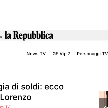
di
News TV
GF Vip 7
Personaggi TV
ia di soldi: ecco
 Lorenzo
mmi TV