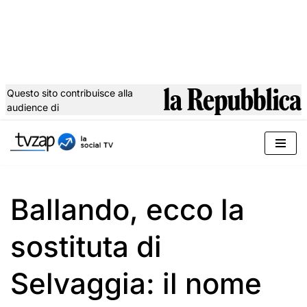
Questo sito contribuisce alla
audience di
Vai
al
contenuto
Ballando, ecco la
sostituta di
Selvaggia: il nome