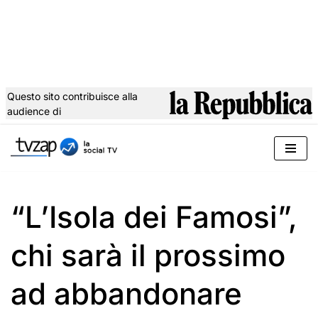
Questo sito contribuisce alla
audience di
Vai
al
contenuto
“L’Isola dei Famosi”,
chi sarà il prossimo
ad abbandonare