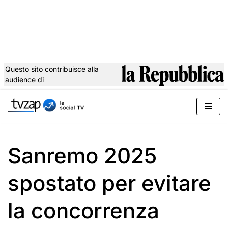
Questo sito contribuisce alla
audience di
Vai
al
contenuto
Sanremo 2025
spostato per evitare
la concorrenza