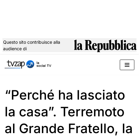
Questo sito contribuisce alla
audience di
Vai
al
contenuto
“Perché ha lasciato
la casa”. Terremoto
al Grande Fratello, la