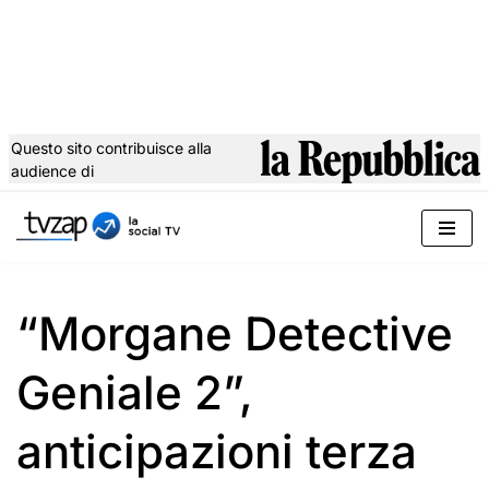
Questo sito contribuisce alla
audience di
Vai
al
contenuto
“Morgane Detective
Geniale 2”,
anticipazioni terza