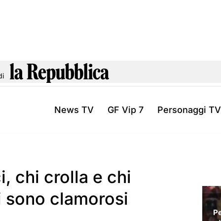
di
News TV
GF Vip 7
Personaggi TV
, chi crolla e chi
i sono clamorosi