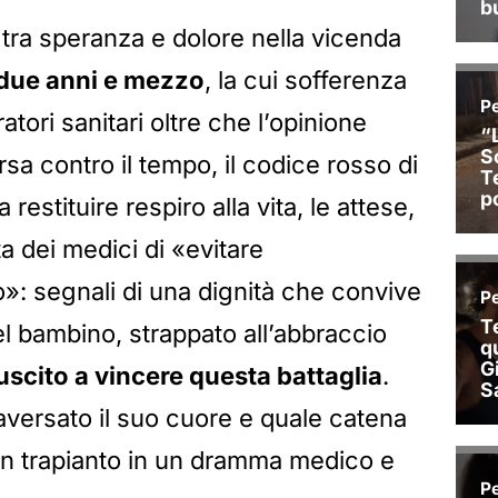
 tra speranza e dolore nella vicenda
due anni e mezzo
, la cui sofferenza
tori sanitari oltre che l’opinione
sa contro il tempo, il codice rosso di
estituire respiro alla vita, le attese,
lta dei medici di «evitare
»: segnali di una dignità che convive
l bambino, strappato all’abbraccio
uscito a vincere questa battaglia
.
aversato il suo cuore e quale catena
 un trapianto in un dramma medico e