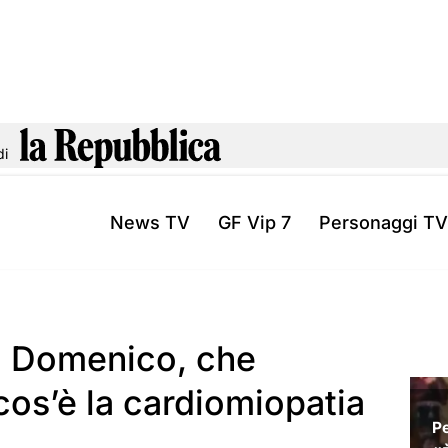
di
News TV
GF Vip 7
Personaggi TV
o Domenico, che
cos’è la cardiomiopatia