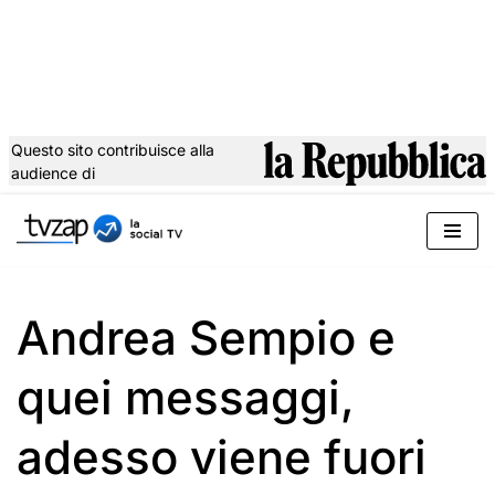
Questo sito contribuisce alla
audience di
Vai
al
contenuto
Andrea Sempio e
quei messaggi,
adesso viene fuori