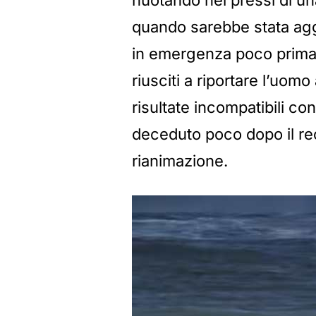
nuotando nei pressi di u
quando sarebbe stata aggre
in emergenza poco prima 
riusciti a riportare l’uomo
risultate incompatibili co
deceduto poco dopo il rec
rianimazione.