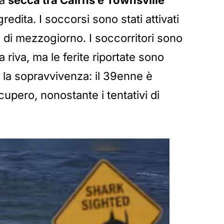
na
secca tra Cairns e Townsville
dita. I soccorsi sono stati attivati
di mezzogiorno. I soccorritori sono
 a riva, ma le ferite riportate sono
n la sopravvivenza: il 39enne è
upero, nonostante i tentativi di