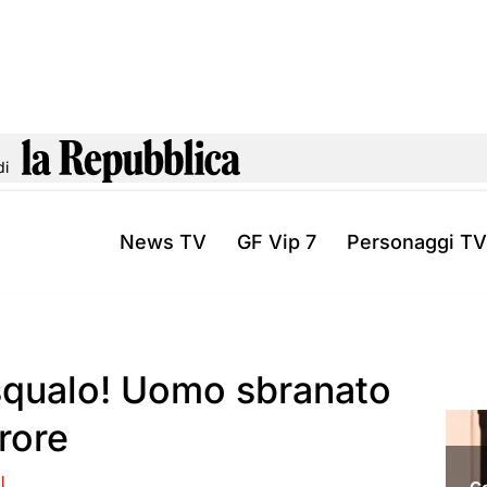
di
News TV
GF Vip 7
Personaggi TV
squalo! Uomo sbranato
rrore
l