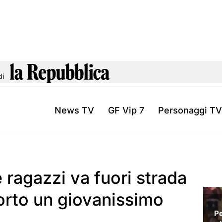
di
News TV
GF Vip 7
Personaggi TV
 ragazzi va fuori strada
morto un giovanissimo