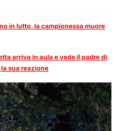
ano in lutto, la campionessa muore
etta arriva in aula e vede il padre di
: la sua reazione