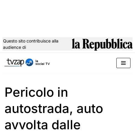
Questo sito contribuisce alla
audience di
Vai
al
contenuto
Pericolo in
autostrada, auto
avvolta dalle