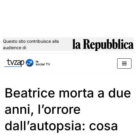
Questo sito contribuisce alla
audience di
Vai
al
contenuto
Beatrice morta a due
anni, l’orrore
dall’autopsia: cosa