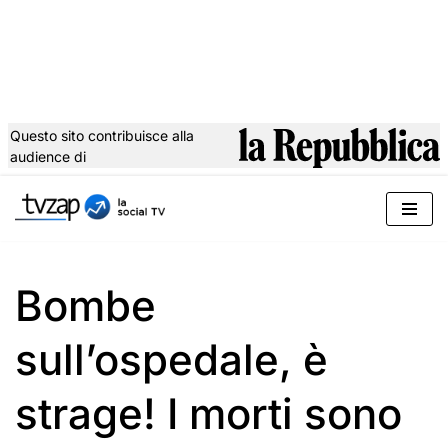
Questo sito contribuisce alla
audience di
Vai
al
contenuto
Bombe
sull’ospedale, è
strage! I morti sono