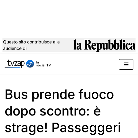
Questo sito contribuisce alla
audience di
Vai
al
contenuto
Bus prende fuoco
dopo scontro: è
strage! Passeggeri