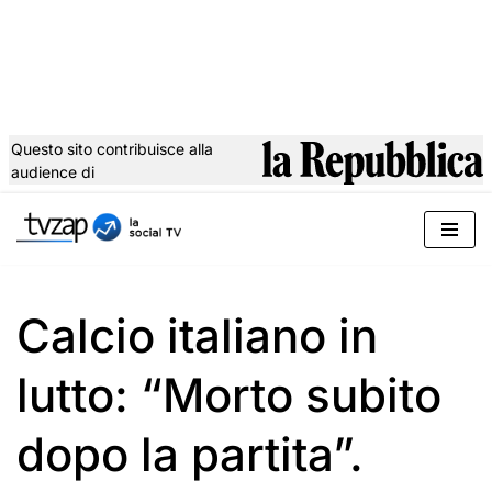
Questo sito contribuisce alla
audience di
Vai
al
contenuto
Calcio italiano in
lutto: “Morto subito
dopo la partita”.