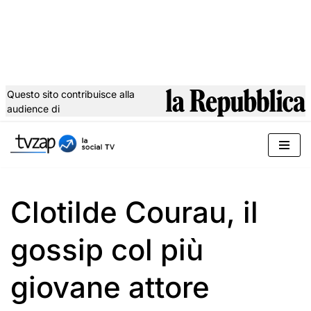
Questo sito contribuisce alla
audience di
Vai
al
contenuto
Clotilde Courau, il
gossip col più
giovane attore