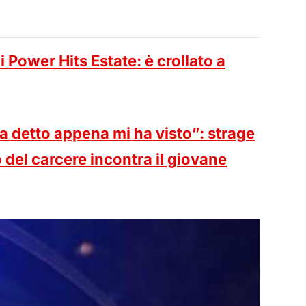
i Power Hits Estate: è crollato a
a detto appena mi ha visto”: strage
 del carcere incontra il giovane