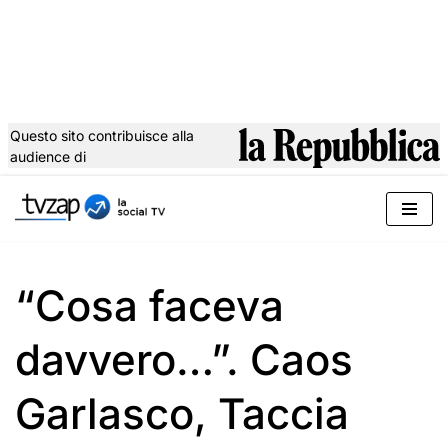
Questo sito contribuisce alla
audience di
Vai
al
contenuto
“Cosa faceva
davvero…”. Caos
Garlasco, Taccia