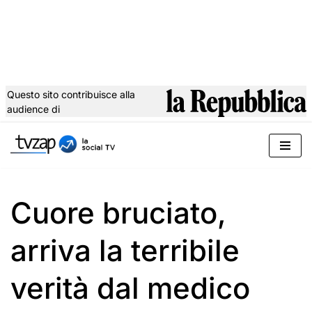
Questo sito contribuisce alla
audience di
Vai
al
contenuto
Cuore bruciato,
arriva la terribile
verità dal medico