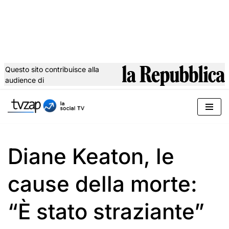
Questo sito contribuisce alla
audience di
Vai
al
contenuto
Diane Keaton, le
cause della morte:
“È stato straziante”