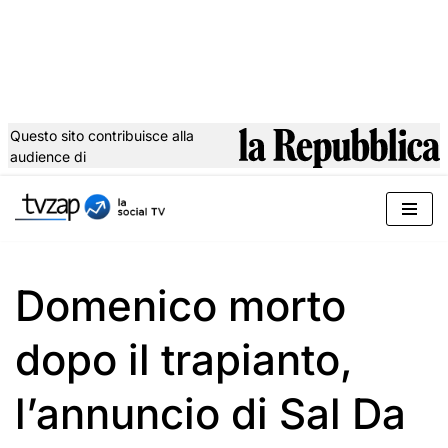
Questo sito contribuisce alla
audience di
Vai
al
contenuto
Domenico morto
dopo il trapianto,
l’annuncio di Sal Da