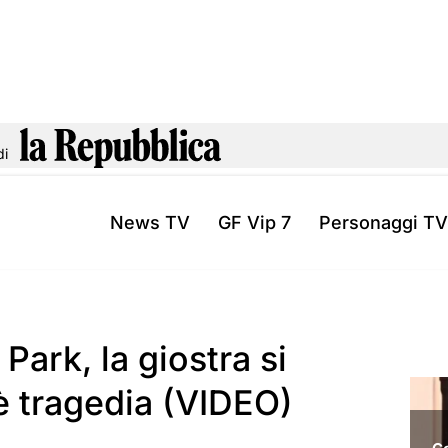
di
News TV
GF Vip 7
Personaggi TV
ark, la giostra si
è tragedia (VIDEO)