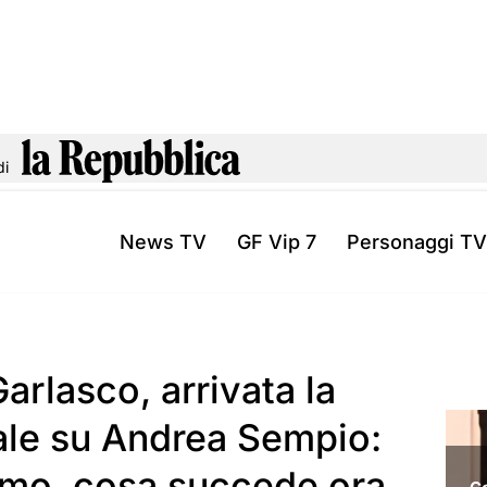
di
News TV
GF Vip 7
Personaggi TV
Garlasco, arrivata la
iale su Andrea Sempio:
imo, cosa succede ora