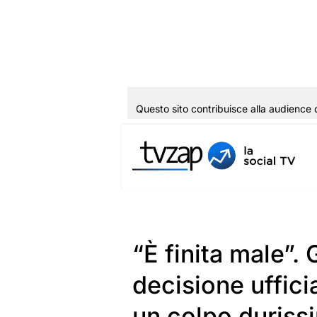
Questo sito contribuisce alla audience 
Vai
al
contenuto
“È finita male”. 
decisione uffic
un colpo duriss