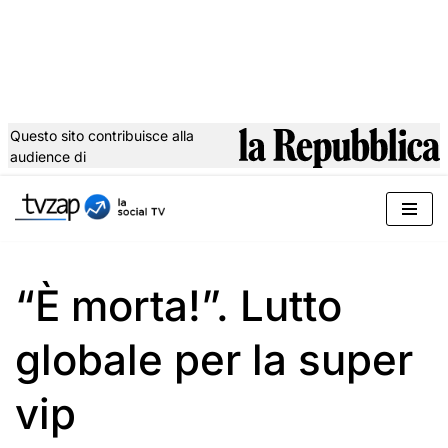
Questo sito contribuisce alla
audience di
Vai
al
contenuto
“È morta!”. Lutto
globale per la super
vip