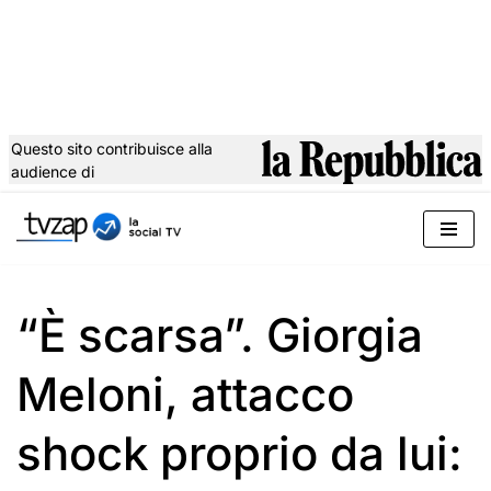
Questo sito contribuisce alla
audience di
Vai
al
contenuto
“È scarsa”. Giorgia
Meloni, attacco
shock proprio da lui: