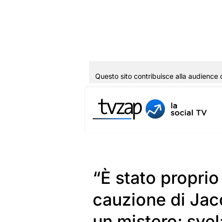
Questo sito contribuisce alla audience 
Vai
al
contenuto
“È stato proprio 
cauzione di Jac
un mistero: svela