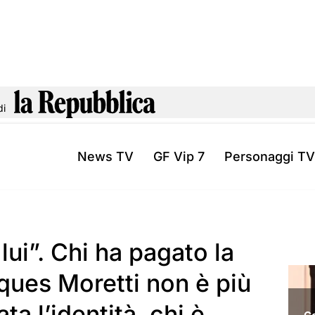
di
News TV
GF Vip 7
Personaggi TV
lui”. Chi ha pagato la
ques Moretti non è più
ta l’identità, chi è