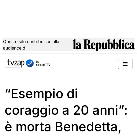
Questo sito contribuisce alla
audience di
Vai
al
contenuto
“Esempio di
coraggio a 20 anni”:
è morta Benedetta,