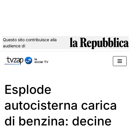
Questo sito contribuisce alla
audience di
Vai
al
contenuto
Esplode
autocisterna carica
di benzina: decine