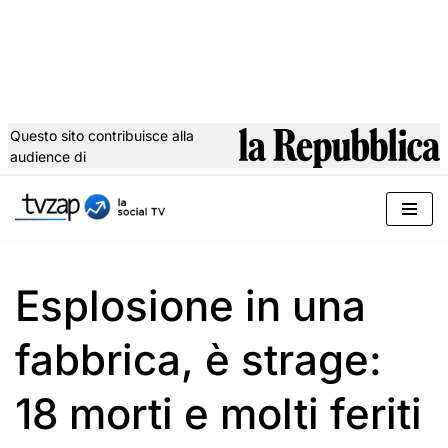
Questo sito contribuisce alla
audience di
Vai
al
contenuto
Esplosione in una
fabbrica, è strage:
18 morti e molti feriti