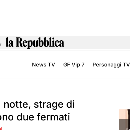
di
News TV
GF Vip 7
Personaggi TV
 notte, strage di
sono due fermati
al