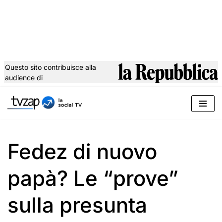
Questo sito contribuisce alla
audience di
Vai
al
contenuto
Fedez di nuovo
papà? Le “prove”
sulla presunta