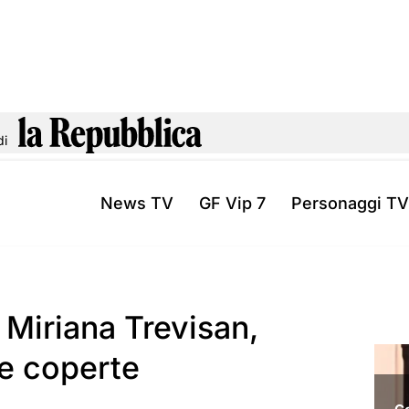
di
News TV
GF Vip 7
Personaggi TV
e Miriana Trevisan,
le coperte