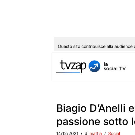
Questo sito contribuisce alla audience 
Vai
al
contenuto
Biagio D’Anelli 
passione sotto 
14/12/2021
di
mattia
Social