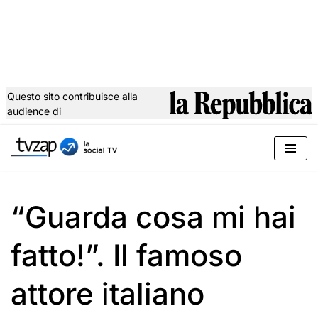
Questo sito contribuisce alla
audience di
Vai
al
contenuto
“Guarda cosa mi hai
fatto!”. Il famoso
attore italiano