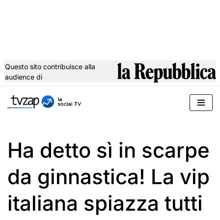
Questo sito contribuisce alla
audience di
Vai
al
contenuto
Ha detto sì in scarpe
da ginnastica! La vip
italiana spiazza tutti