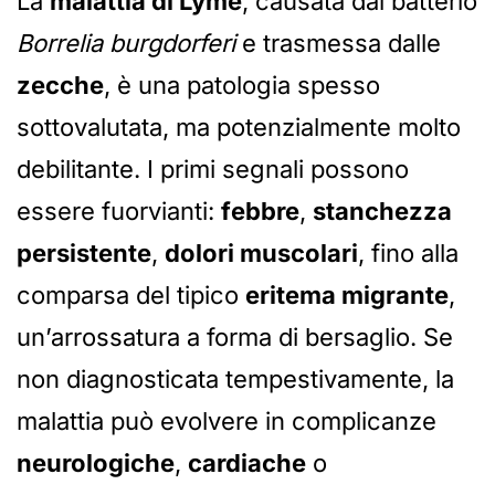
La
malattia di Lyme
, causata dal batterio
Borrelia burgdorferi
e trasmessa dalle
zecche
, è una patologia spesso
sottovalutata, ma potenzialmente molto
debilitante. I primi segnali possono
essere fuorvianti:
febbre
,
stanchezza
persistente
,
dolori muscolari
, fino alla
comparsa del tipico
eritema migrante
,
un’arrossatura a forma di bersaglio. Se
non diagnosticata tempestivamente, la
malattia può evolvere in complicanze
neurologiche
,
cardiache
o