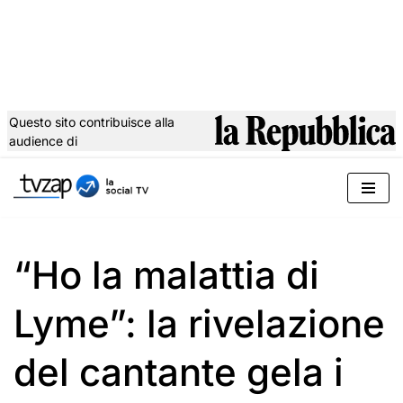
Questo sito contribuisce alla
audience di
Vai
al
contenuto
“Ho la malattia di
Lyme”: la rivelazione
del cantante gela i