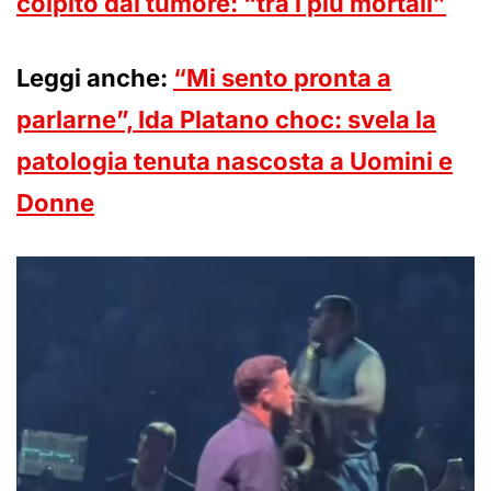
colpito dal tumore: “tra i più mortali”
Leggi anche:
“Mi sento pronta a
parlarne”, Ida Platano choc: svela la
patologia tenuta nascosta a Uomini e
Donne