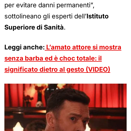
per evitare danni permanenti”,
sottolineano gli esperti dell’
Istituto
Superiore di Sanità
.
Leggi anche:
L’amato attore si mostra
senza barba ed è choc totale: il
significato dietro al gesto (VIDEO)