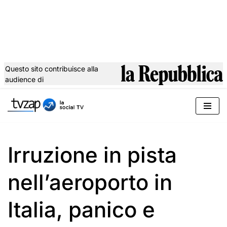
Questo sito contribuisce alla
audience di
Vai
al
contenuto
Irruzione in pista
nell’aeroporto in
Italia, panico e