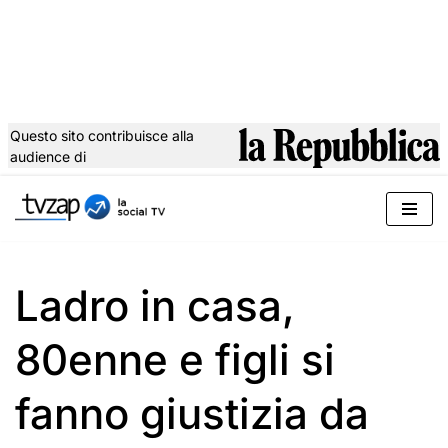
Questo sito contribuisce alla
audience di
Vai
al
contenuto
Ladro in casa,
80enne e figli si
fanno giustizia da