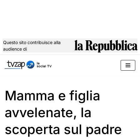
Questo sito contribuisce alla
audience di
Vai
al
contenuto
Mamma e figlia
avvelenate, la
scoperta sul padre