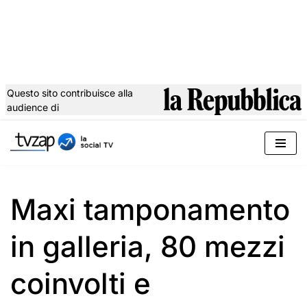
Questo sito contribuisce alla
audience di
Vai
al
contenuto
Maxi tamponamento
in galleria, 80 mezzi
coinvolti e