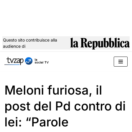
Questo sito contribuisce alla
audience di
Vai
al
contenuto
Meloni furiosa, il
post del Pd contro di
lei: “Parole