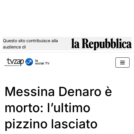
Questo sito contribuisce alla
audience di
Vai
al
contenuto
Messina Denaro è
morto: l’ultimo
pizzino lasciato