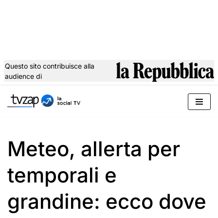
Questo sito contribuisce alla
audience di
Vai
al
contenuto
Meteo, allerta per
temporali e
grandine: ecco dove