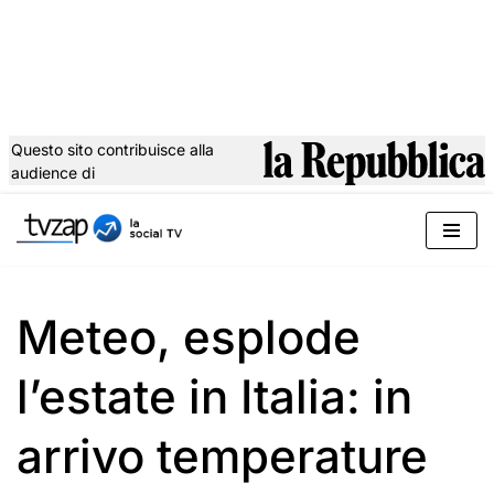
Questo sito contribuisce alla
audience di
Vai
al
contenuto
Meteo, esplode
l’estate in Italia: in
arrivo temperature