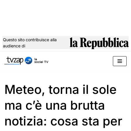
Questo sito contribuisce alla
audience di
Vai
al
contenuto
Meteo, torna il sole
ma c’è una brutta
notizia: cosa sta per