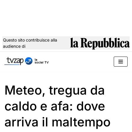
Questo sito contribuisce alla
audience di
Vai
al
contenuto
Meteo, tregua da
caldo e afa: dove
arriva il maltempo