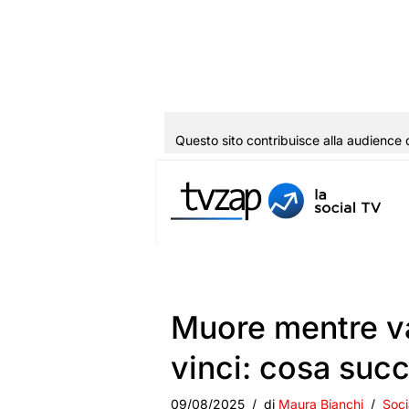
Questo sito contribuisce alla audience 
Vai
al
contenuto
Muore mentre va a
vinci: cosa suc
09/08/2025
di
Maura Bianchi
Soci