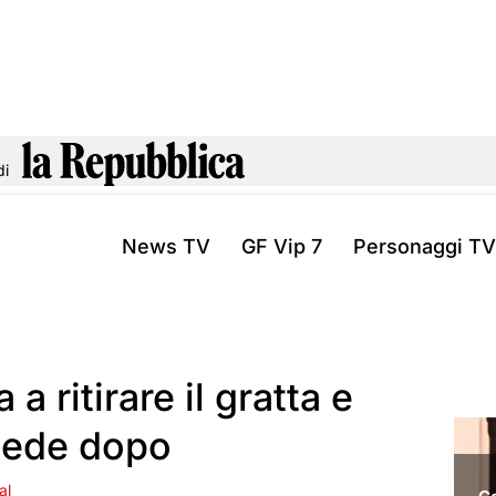
di
News TV
GF Vip 7
Personaggi TV
 ritirare il gratta e
cede dopo
al