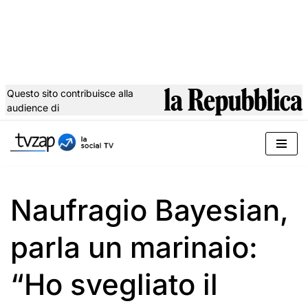
Questo sito contribuisce alla
audience di
Vai
al
contenuto
Naufragio Bayesian,
parla un marinaio:
“Ho svegliato il