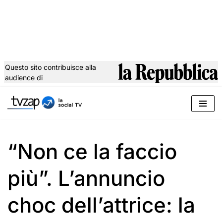
Questo sito contribuisce alla
audience di
Vai
al
contenuto
“Non ce la faccio
più”. L’annuncio
choc dell’attrice: la