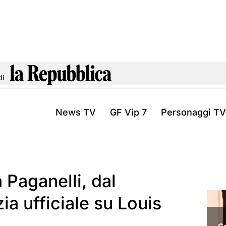
di
News TV
GF Vip 7
Personaggi TV
 Paganelli, dal
zia ufficiale su Louis